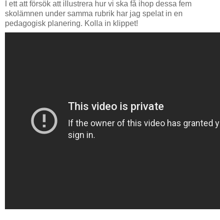
I ett att försök att illustrera hur vi ska få ihop dessa fem
skolämnen under samma rubrik har jag spelat in en
pedagogisk planering. Kolla in klippet!